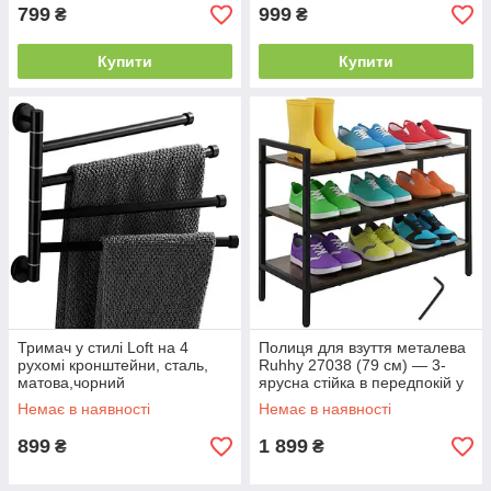
799
999
₴
₴
Купити
Купити
Тримач у стилі Loft на 4
Полиця для взуття металева
рухомі кронштейни, сталь,
Ruhhy 27038 (79 см) — 3-
матова,чорний
ярусна стійка в передпокій у
стилі Лофт: Органайзер для
Немає в наявності
Немає в наявності
взуття (Чорна)
899
1 899
₴
₴