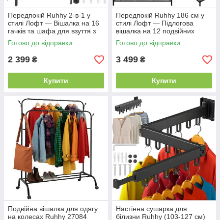
Передпокій Ruhhy 2-в-1 у
Передпокій Ruhhy 186 см у
стилі Лофт — Вішалка на 16
стилі Лофт — Підлогова
гачків та шафа для взуття з
вішалка на 12 подвійних
сидінням (МДФ),
гачків та лавка для взуття з
Готово до відправки
Готово до відправки
індустріальна стійка для
сидінням (МДФ), металевий
одягу
ор
2 399
3 499
₴
₴
Купити
Купити
Подвійна вішалка для одягу
Настінна сушарка для
на колесах Ruhhy 27084
білизни Ruhhy (103-127 см)