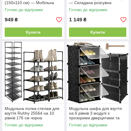
(150х110 см) — Мобільна
— Складана розсувна
стійка-рейл із полицею для
вішалка на 18 гачків:
Готово до відправки
Готово до відправки
взуття та бічними гачками (Чо
алюмінієва, поворотна,
чорна (Лофт)
949
1 149
₴
₴
Купити
Купити
Модульна полка-стелаж для
Модульна шафа для взуття
взуття Ruhhy 25564 на 10
на 6 рівнів 3 модулі з
рівнів 176 см чорна
прозорими дверцятами та
металевий каркас
вішалкою пластиковий
Готово до відправки
Готово до відправки
органайзер