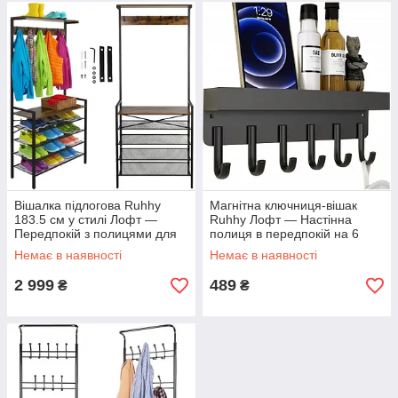
Вішалка підлогова Ruhhy
Магнітна ключниця-вішак
183.5 см у стилі Лофт —
Ruhhy Лофт — Настінна
Передпокій з полицями для
полиця в передпокій на 6
взуття, сидінням (МДФ) та 5
гачків: металева, чорна
Немає в наявності
Немає в наявності
подвійними гачками (Чорна)
матова (24.5 см)
2 999
489
₴
₴