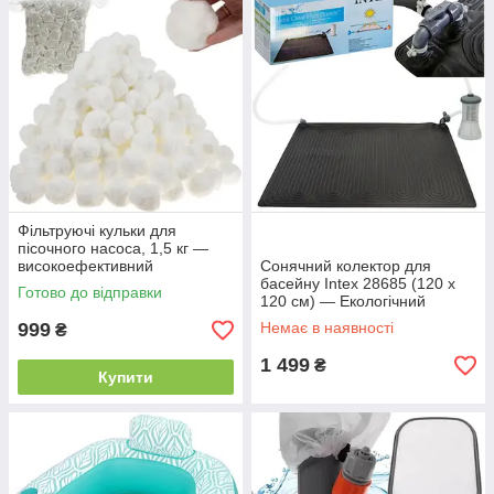
Фільтруючі кульки для
пісочного насоса, 1,5 кг —
високоефективний
Сонячний колектор для
наповнювач для басейну
басейну Intex 28685 (120 х
Готово до відправки
120 см) — Екологічний
килимок-водонагрівач для
999
Немає в наявності
₴
підігріву води
1 499
₴
Купити