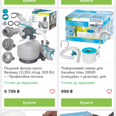
Купити
Купити
Піщаний фільтр-насос
Поверхневий скімер для
Bestway (11355 л/год, 500 Вт)
басейну Intex 28000
— Професійна пісочна
(очищувач + дозатор), для
фільтраційна установка для
каркасних басейнів
Готово до відправки
Готово до відправки
басейнів з таймером
9 799
999
₴
₴
Купити
Купити