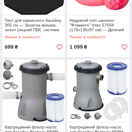
Тент для каркасного басейну
Надувний пліт-шезлонг
305 см — Захисна кришка-
"Фламінго" Intex 57558
чохол (міцний ПВХ, система
(178х135х97 см) — Дитячий
відведення води)
водний матрац із ручками, до
Немає в наявності
Немає в наявності
40 кг
699
1 099
₴
₴
Картриджний фільтр-насос
Картриджний фільтр-насос
для басейну Bestway 58386
для басейну Bestway 58383