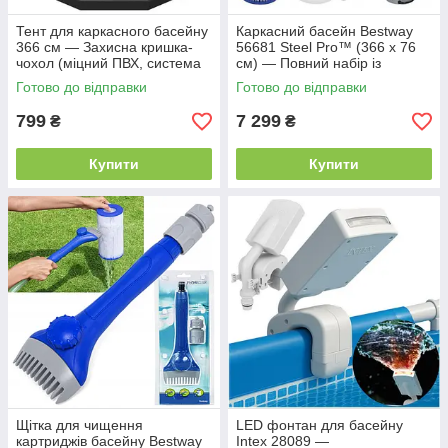
Тент для каркасного басейну
Каркасний басейн Bestway
366 см — Захисна кришка-
56681 Steel Pro™ (366 х 76
чохол (міцний ПВХ, система
см) — Повний набір із
зливу дощової води)
фільтр-насосом та
Готово до відправки
Готово до відправки
картриджем
799
7 299
₴
₴
Купити
Купити
Щітка для чищення
LED фонтан для басейну
картриджів басейну Bestway
Intex 28089 —