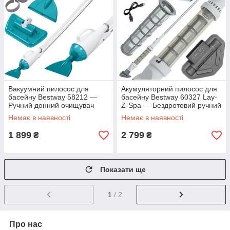
Вакуумний пилосос для
Акумуляторний пилосос для
басейну Bestway 58212 —
басейну Bestway 60327 Lay-
Ручний донний очищувач
Z-Spa — Бездротовий ручний
чаші басейнів та спа, штанга
очищувач дна та стінок,
Немає в наявності
Немає в наявності
1.9 м, шланг 6 метрів
сталевий фільтр, USB
1 899
2 799
₴
₴
Показати ще
1
/ 2
Про нас