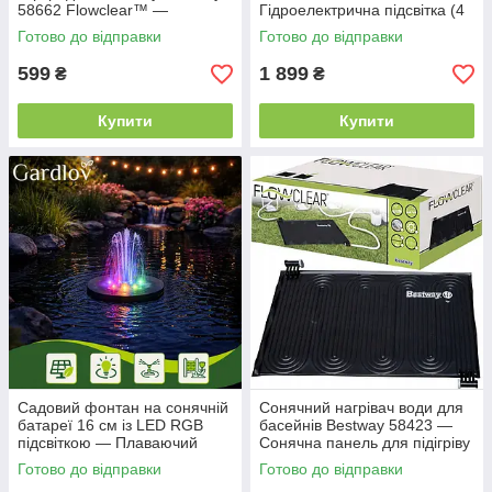
58662 Flowclear™ —
Гідроелектрична підсвітка (4
Насадка-гребінець на
кольори) для каркасних
Готово до відправки
Готово до відправки
садовий шланг для
басейнів Prism та Ultra Frame
промивання фільтрів
599
1 899
₴
₴
Купити
Купити
Садовий фонтан на сонячній
Сонячний нагрівач води для
батареї 16 см із LED RGB
басейнів Bestway 58423 —
підсвіткою — Плаваючий
Сонячна панель для підігріву
насос для ставка та басейну,
басейну (110х171 см), ПВХ
Готово до відправки
Готово до відправки
акумулятор 900 мАг
0.9 мм