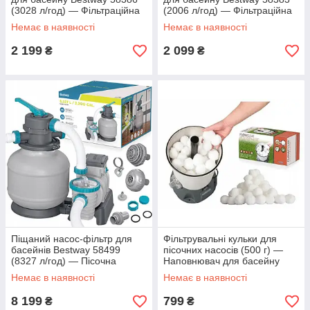
(3028 л/год) — Фільтраційна
(2006 л/год) — Фільтраційна
помпа для очищення води,
помпа для очищення води,
Немає в наявності
Немає в наявності
тип II, 32 Вт
тип II, 29 Вт
2 199
2 099
₴
₴
Піщаний насос-фільтр для
Фільтрувальні кульки для
басейнів Bestway 58499
пісочних насосів (500 г) —
(8327 л/год) — Пісочна
Наповнювач для басейну
фільтраційна станція з
замість кварцового піску,
Немає в наявності
Немає в наявності
таймером, ChemConnect,
100% ПЕТ, багаторазові
280 Вт
8 199
799
₴
₴