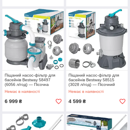
Піщаний насос-фільтр для
Піщаний насос-фільтр для
басейнів Bestway 58497
басейнів Bestway 58515
(6056 л/год) — Пісочна
(3028 л/год) — Пісочний
фільтраційна станція,
фільтрувальний верстат, 6-
Немає в наявності
Немає в наявності
дозатор ChemConnect, 230
позиційний клапан, 85 Вт
Вт
6 999
4 599
₴
₴