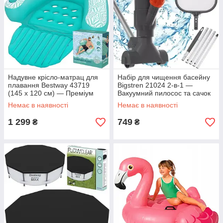
Надувне крісло-матрац для
Набір для чищення басейну
плавання Bestway 43719
Bigstren 21024 2-в-1 —
(145 х 120 см) — Преміум
Вакуумний пилосос та сачок
шезлонг із підсклянником та
для збору сміття (штанга 120
Немає в наявності
Немає в наявності
поверхнею Comfort Plush™
см)
1 299
749
₴
₴