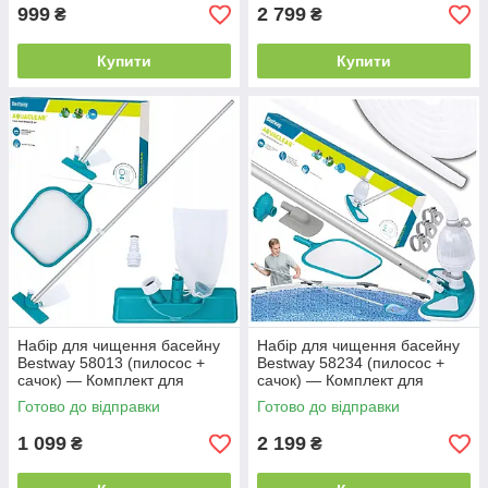
999
2 799
₴
₴
Купити
Купити
Набір для чищення басейну
Набір для чищення басейну
Bestway 58013 (пилосос +
Bestway 58234 (пилосос +
сачок) — Комплект для
сачок) — Комплект для
прибирання дна та поверхні,
прибирання дна та поверхні,
Готово до відправки
Готово до відправки
збірна штанга 174 см
алюмінієва штанга 279 см
1 099
2 199
₴
₴