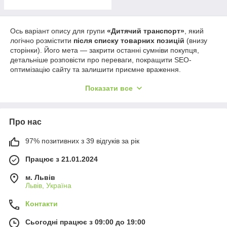
Ось варіант опису для групи
«Дитячий транспорт»
, який
логічно розмістити
після списку товарних позицій
(внизу
сторінки). Його мета — закрити останні сумніви покупця,
детальніше розповісти про переваги, покращити SEO-
оптимізацію сайту та залишити приємне враження.
Як правильно обрати дерев'яний
Показати все
дитячий транспорт: поради для батьків
Коли перші позиції переглянуті, виникає головне питання:
Про нас
який саме транспорт підійде вашій дитині прямо зараз?
Дерев'яні еко-іграшки — це не просто тренд, це інвестиція у
97% позитивних з 39 відгуків за рік
здоровий розвиток малюка. Вони мають правильну вагу,
приємну прохолоду натурального дерева та особливу
Працює з 21.01.2024
енергетику, яка стимулює сенсорику.
Вік та етапи розвитку: що і коли купувати?
м. Львів
Львів, Україна
Щоб покупка принесла максимум користі та радості,
орієнтуйтеся на вікові особливості:
Контакти
Від 1 року (перші кроки):
У цьому віці ідеальними
Сьогодні працює з 09:00 до 19:00
стануть
дерев'яні візки-каталки
та мініатюрні