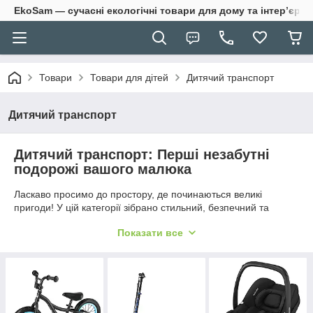
EkoSam — сучасні екологічні товари для дому та інтер’єру.
Товари
Товари для дітей
Дитячий транспорт
Дитячий транспорт
Дитячий транспорт: Перші незабутні
подорожі вашого малюка
Ласкаво просимо до простору, де починаються великі
пригоди! У цій категорії зібрано стильний, безпечний та
екологічний транспорт, створений спеціально для найменших
Показати все
дослідників. Наші вироби допомагають дитині розвивати
координацію, баланс та впевненість у собі з перших років
життя.
Що ви знайдете в нашому асортименті:
Дерев'яні біговели та трицикли
— ідеальний вибір