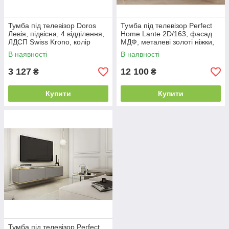
Тумба під телевізор Doros
Тумба під телевізор Perfect
Левія, підвісна, 4 відділення,
Home Lante 2D/163, фасад
ЛДСП Swiss Krono, колір
МДФ, металеві золоті ніжки,
білий, 160х35х33 см
колір бежевий, 163.2х38х51.2
В наявності
В наявності
см
3 127
12 100
₴
₴
Купити
Купити
Тумба під телевізор Perfect