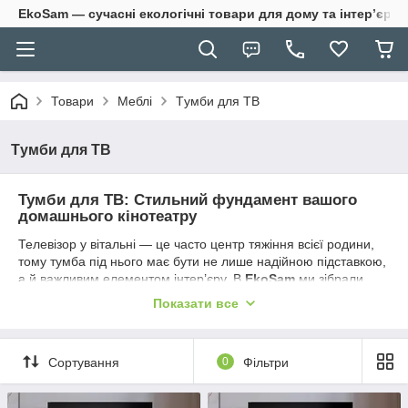
EkoSam — сучасні екологічні товари для дому та інтер’єру.
Товари
Меблі
Tумби для ТВ
Tумби для ТВ
Тумби для ТВ: Стильний фундамент вашого
домашнього кінотеатру
Телевізор у вітальні — це часто центр тяжіння всієї родини,
тому тумба під нього має бути не лише надійною підставкою,
а й важливим елементом інтер’єру. В
EkoSam
ми зібрали
колекцію ТВ-тумб, які поєднують у собі сучасний дизайн,
Показати все
продуману конструкцію та практичність, дозволяючи створити
органічний і затишний простір.
Чому обирають тумби для ТВ в EkoSam?
Сортування
0
Фільтри
Ергономіка та зручність:
Ми пропонуємо моделі,
що забезпечують оптимальну висоту для перегляду