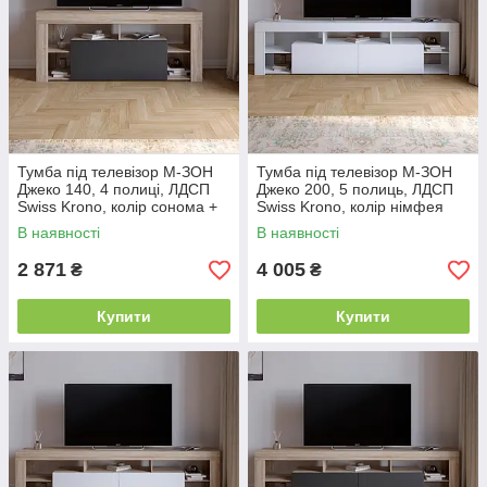
так конструкція виглядатиме збалансовано та
безпечно.
Тип конструкції:
Якщо у вас багато додаткової
техніки (саундбари, приставки), шукайте моделі з
великою кількістю відкритих ніш. Якщо ж ви віддаєте
перевагу мінімалізму, обирайте тумби із закритими
фасадами.
Колір та дизайн:
Тумба має перегукуватися з
Тумба під телевізор М-ЗОН
Тумба під телевізор М-ЗОН
іншими меблями у вітальні. Світлі моделі візуально
Джеко 140, 4 полиці, ЛДСП
Джеко 200, 5 полиць, ЛДСП
Swiss Krono, колір сонома +
Swiss Krono, колір німфея
додають легкості приміщенню, а темні акцентують
антрацит, 140х35х48.6 см
альба (білий), 200х32х50.6
увагу на зоні телебачення.
В наявності
В наявності
см
Створіть свій ідеальний медіа-центр разом з EkoSam!
2 871
4 005
₴
₴
Обирайте тумбу під ТВ, яка додасть вашій вітальні
завершеного та стильного вигляду.
Купити
Купити