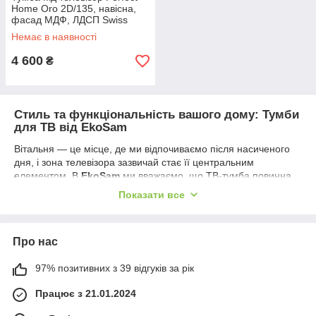
Home Oro 2D/135, навісна,
фасад МДФ, ЛДСП Swiss
Krono, колір сірий, 135х32х30
Немає в наявності
см
4 600
₴
Стиль та функціональність вашого дому: Тумби
для ТВ від EkoSam
Вітальня — це місце, де ми відпочиваємо після насиченого
дня, і зона телевізора зазвичай стає її центральним
елементом. В
EkoSam
ми вважаємо, що ТВ-тумба повинна
бути не лише надійним підставкою, а й стильним
Показати все
доповненням вашого інтер’єру. Наша колекція розроблена
так, щоб допомогти вам організувати комфортне медіа-
простір, приховати технічні дроти та створити атмосферу
Про нас
гармонії та порядку.
Чому клієнти обирають ТВ-тумби в EkoSam?
97% позитивних з 39 відгуків за рік
Надійність та витривалість:
Усі наші моделі
Працює з 21.01.2024
виготовлені з якісної та зносостійкої ДСП. Це
забезпечує конструкції високу міцність, що дозволяє