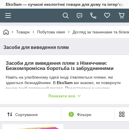
EkoSam — сучасні екологічні товари для дому та інтер’єру.
Товари
Побутова хімія
Догляд за тканинами та біли
Засоби для виведення плям
Засоби для виведення плям з Німеччини:
Безкомпромісна боротьба із забрудненнями
Навіть на улюбленому одязі іноді з'являються плями, які
здаються безнадійними. В
EkoSam
ми знаємо, як повернути
речам їхній первинний вигляд. Представлені в нашому
асортименті німецькі засоби для виведення плям — це
Показати все
результат багаторічних технологічних розробок, спрямованих
на те, щоб впоратися з будь-якими забрудненнями без
пошкодження структури тканини. Німецька якість — це
Сортування
0
Фільтри
впевненість у тому, що жодна пляма не зіпсує ваш гардероб.
Чому варто обрати німецькі засоби для виведення плям?