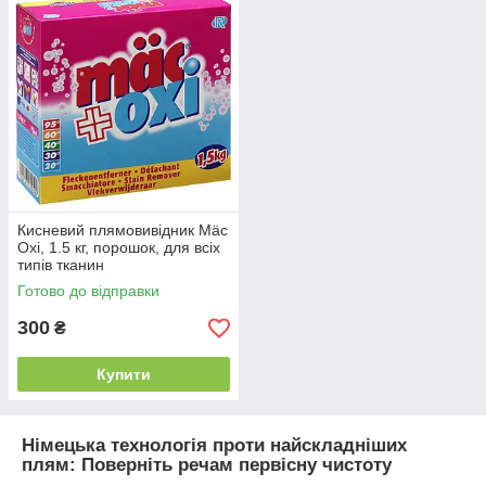
Професійна активна формула:
Німецькі засоби
діють цілеспрямовано на розщеплення молекул бруду
— від органічних плям (кава, вино, кров) до складних
синтетичних (мастило, косметика, фарба).
Дбайливе ставлення до волокон:
На відміну від
агресивних побутових відбілювачів, німецькі
плямовивідники діють делікатно. Вони видаляють
забруднення, зберігаючи цілісність ниток тканини та
насиченість кольорів.
Універсальність та швидкість:
Більшість засобів
Кисневий плямовивідник Mäc
розроблені для швидкої дії — ви можете нанести засіб
Oxi, 1.5 кг, порошок, для всіх
на пляму безпосередньо перед пранням або
типів тканин
використати його як підсилювач для основного
Готово до відправки
миючого засобу.
Безпека та екологічність:
Відповідно до суворих
300
₴
європейських стандартів, ці засоби безпечні для
здоров'я людини. Вони легко виполіскуються, не
Купити
залишаючи на одязі залишків хімікатів, що робить їх
придатними навіть для дитячих речей.
Захист кольору та білизни:
Спеціалізовані німецькі
Німецька технологія проти найскладніших
плямовивідники не просто очищують, а й підтримують
плям: Поверніть речам первісну чистоту
первинний відтінок тканини, запобігаючи «сірому»