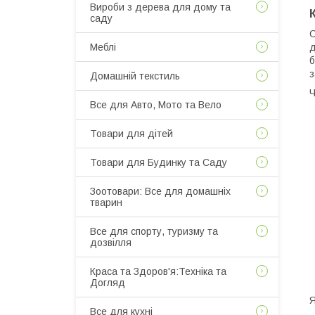
Вироби з дерева для дому та
саду
С
Меблі
д
б
з
Домашній текстиль
Ч
Все для Авто, Мото та Вело
Товари для дітей
Товари для Будинку та Саду
Зоотовари: Все для домашніх
тварин
Все для спорту, туризму та
дозвілля
Краса та Здоров'я:Техніка та
Догляд
Я
Все для кухні