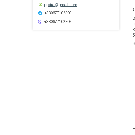
rgotra@gmail.com
+380677102803
В
+380677102803
п
З
б
Ч
П