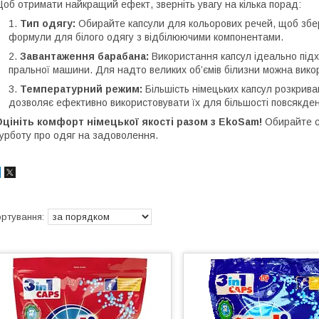
об отримати найкращий ефект, зверніть увагу на кілька порад:
Тип одягу:
Обирайте капсули для кольорових речей, щоб зберег
формули для білого одягу з відбілюючими компонентами.
Завантаження барабана:
Використання капсул ідеально під
пральної машини. Для надто великих об’ємів білизни можна вико
Температурний режим:
Більшість німецьких капсул розкрива
дозволяє ефективно використовувати їх для більшості повсякде
цініть комфорт німецької якості разом з EkoSam!
Обирайте су
урботу про одяг на задоволення.