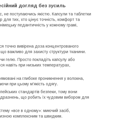
есійний догляд без зусиль
, не поступаючись якістю. Капсули та таблетки
 для тих, хто цінує точність, комфорт та
німецьку педантичність у кожному грамі,
ться точно вивірена доза концентрованого
 що важливо для захисту структури тканини.
и гелю. Просто покладіть капсулу або
я навіть при низьких температурах,
рямовані на глибоке проникнення у волокна,
ючи при цьому м'якість одягу.
пейських стандартів безпеки, тому вони
одразнень, що робить їх чудовим вибором для
стему «все в одному»: миючий засіб,
лизною комплексним та швидким.