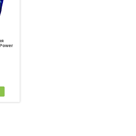
ня
 Power