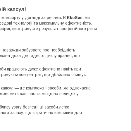
ій капсулі
ь комфорту у догляді за речами. В
EkoSam
ми
редові технології та максимальну ефективність.
формі, ви отримуєте результат професійного рівня
и назавжди забуваєте про необхідність
хована доза для одного циклу прання, що
оби працюють дуже ефективно навіть при
, отримуючи концентрат, що дбайливо очищує
 капсул — це комплексні засоби, які одночасно
економить ваш час та місце на полицях у
ливу увагу безпеці: ці засоби легко
ічного запаху, що є критично важливим для