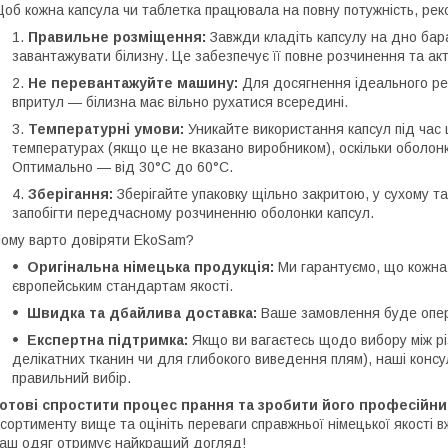
об кожна капсула чи таблетка працювала на повну потужність, ре
Правильне розміщення:
Завжди кладіть капсулу на дно ба
завантажувати білизну. Це забезпечує її повне розчинення та акт
Не перевантажуйте машину:
Для досягнення ідеального ре
впритул — білизна має вільно рухатися всередині.
Температурні умови:
Уникайте використання капсул під час
температурах (якщо це не вказано виробником), оскільки оболон
Оптимально — від 30°C до 60°C.
Зберігання:
Зберігайте упаковку щільно закритою, у сухому та
запобігти передчасному розчиненню оболонки капсул.
ому варто довіряти EkoSam?
Оригінальна німецька продукція:
Ми гарантуємо, що кожна 
європейським стандартам якості.
Швидка та дбайлива доставка:
Ваше замовлення буде опер
Експертна підтримка:
Якщо ви вагаєтесь щодо вибору між рі
делікатних тканин чи для глибокого виведення плям), наші кон
правильний вибір.
Готові спростити процес прання та зробити його професійн
сортименту вище та оцініть переваги справжньої німецької якості 
аш одяг отримує найкращий догляд!