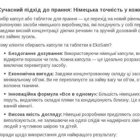
Сучасний підхід до прання: Німецька точність у кожн
ибір капсул або таблеток для прання — це перехід на новий рівен
ропонуємо засоби німецького виробництва, які поєднують у собі пе
авдяки високій концентрації діючих речовин та зручній дозованій 
ез зайвих зусиль.
ому клієнти обирають капсули та таблетки в EkoSam?
Бездоганне дозування:
Використовуючи німецькі капсули, в
відміряти порошок чи гель. Кожна капсула — це ідеально розра
виключає перевитрату засобу.
Економічна вигода:
Завдяки концентрованому складу ці зас
мінімальному об'ємі. Ви не переплачуєте за зайву вагу чи об'єм
волокна тканини.
Інноваційна формула «Все в одному»:
Більшість німецьких
перуть, видаляють складні плями та кондиціонують білизну. Це 
ванній кімнаті.
Висока якість догляду:
Німецькі розробники приділяють особ
виполіскуються, не залишаючи на одязі слідів чи надмірного хім
людей з чутливою шкірою та дітей.
оради щодо використання для найкращого результату: