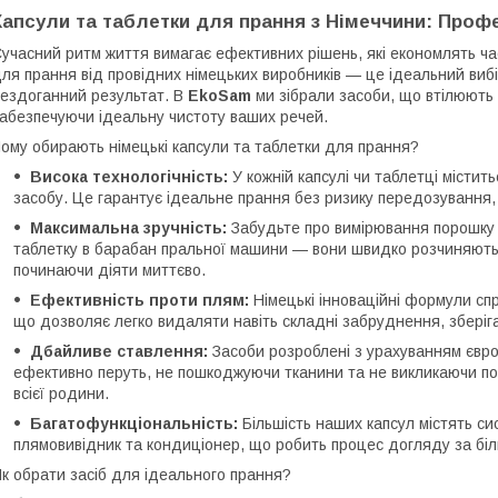
Капсули та таблетки для прання з Німеччини: Проф
учасний ритм життя вимагає ефективних рішень, які економлять час
ля прання від провідних німецьких виробників — це ідеальний вибір
ездоганний результат. В
EkoSam
ми зібрали засоби, що втілюють 
абезпечуючи ідеальну чистоту ваших речей.
ому обирають німецькі капсули та таблетки для прання?
Висока технологічність:
У кожній капсулі чи таблетці місти
засобу. Це гарантує ідеальне прання без ризику передозування,
Максимальна зручність:
Забудьте про вимірювання порошку ч
таблетку в барабан пральної машини — вони швидко розчиняютьс
починаючи діяти миттєво.
Ефективність проти плям:
Німецькі інноваційні формули сп
що дозволяє легко видаляти навіть складні забруднення, зберіга
Дбайливе ставлення:
Засоби розроблені з урахуванням євро
ефективно перуть, не пошкоджуючи тканини та не викликаючи п
всієї родини.
Багатофункціональність:
Більшість наших капсул містять си
плямовивідник та кондиціонер, що робить процес догляду за бі
к обрати засіб для ідеального прання?