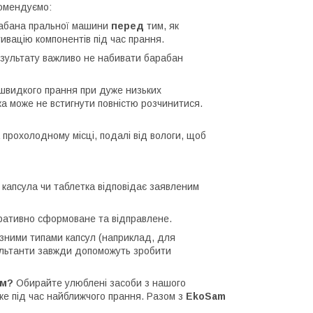
комендуємо:
рабана пральної машини
перед
тим, як
ивацію компонентів під час прання.
зультату важливо не набивати барабан
 швидкого прання при дуже низьких
ка може не встигнути повністю розчинитися.
 прохолодному місці, подалі від вологи, щоб
капсула чи таблетка відповідає заявленим
ативно сформоване та відправлене.
зними типами капсул (наприклад, для
сультанти завжди допоможуть зробити
им?
Обирайте улюблені засоби з нашого
вже під час найближчого прання. Разом з
EkoSam