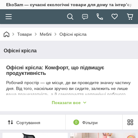
EkoSam — сучасні екологічні товари для дому та інтер’єру.
Товари
Меблі
Офісні крісла
Офісні крісла
Офісні крісла: Комфорт, що підвищує
продуктивність
Робочий простір — це місце, де ви проводите значну частину
дня. Від того, наскільки зручно ви сидите, залежить не лише
ваша працездатність, а й самопочуття наприкінці робочого
дня. Колекція офісних крісел від
EkoSam
створена для того,
Показати все
щоб забезпечити оптимальну підтримку вашого тіла та
зробити щоденні завдання легшими.
Чому ергономічне крісло — це вигідна інвестиція?
Сортування
0
Фільтри
Підтримка правильної постави:
Наші моделі
розроблені з урахуванням анатомічних особливостей,