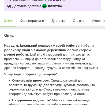
Доступна доставка
Опис
Характеристики
Доставка
Оплата
Умови п
Опис
Наведіть ідеальний порядок у своїй майстерні або на
робочому місці з якісним дерев’яним органайзером
ручної роботи.
Цей виріб створений для тих, хто цінує
професійний підхід до організації простору. Завдяки
продуманим секціям, ваші інструменти — від молотків до
дрібних свердел — завжди будуть на своїх місцях і під рукою.
Чому варто обрати цю модель:
Оптимізація простору:
Спеціальні секції для
великого інструменту (плоскогубці, кусачки, молотки) та
окремі комірки для дріб'язку (викрутки, пензлі, олівці,
свердла) допоможуть забути про безлад на столі.
Натуральна надійність:
Масив сосни забезпечує
міцність та довговічність виробу, а покриття лляною