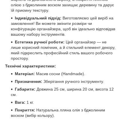
олією з бджолиним воском захищає деревину та дарує
їй приємну текстуру.
Індивідуальний підхід:
Виготовляємо цей виріб на
замовлення! Ви можете змінити розміри чи
конфігурацію органайзера, щоб він ідеально відповідав
вашому набору інструментів.
Естетика ручної роботи:
Цей органайзер — не
лише корисний помічник, а й стильний елемент декору,
який підкреслить професійний стиль вашого робочого
простору.
Технічні характеристики:
Матеріал:
Масив сосни (Handmade).
Призначення:
Зберігання ручного інструменту.
Габарити:
Довжина 25 см, ширина 20 см, висота 12
см.
Вага:
1 кг.
Покриття:
Натуральна лляна олія з бджолиним
воском (вибір кольору).