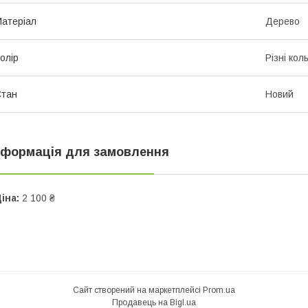
атеріал
Дерево
олір
Різні кол
Стан
Новий
нформація для замовлення
іна:
2 100 ₴
Сайт створений на маркетплейсі
Prom.ua
Продавець на Bigl.ua