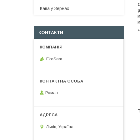
Кава у Зернах
м
м
КОНТАКТИ
EkoSam
Роман
Т
Львів, Україна