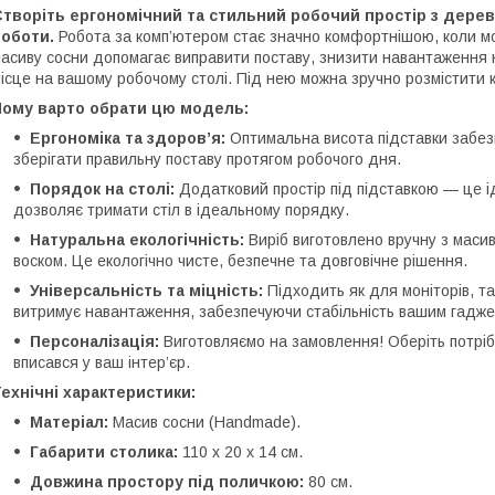
Створіть ергономічний та стильний робочий простір з дере
роботи.
Робота за комп’ютером стає значно комфортнішою, коли мон
асиву сосни допомагає виправити поставу, знизити навантаження н
ісце на вашому робочому столі. Під нею можна зручно розмістити к
Чому варто обрати цю модель:
Ергономіка та здоров’я:
Оптимальна висота підставки забез
зберігати правильну поставу протягом робочого дня.
Порядок на столі:
Додатковий простір під підставкою — це і
дозволяє тримати стіл в ідеальному порядку.
Натуральна екологічність:
Виріб виготовлено вручну з маси
воском. Це екологічно чисте, безпечне та довговічне рішення.
Універсальність та міцність:
Підходить як для моніторів, та
витримує навантаження, забезпечуючи стабільність вашим гадже
Персоналізація:
Виготовляємо на замовлення! Оберіть потріб
вписався у ваш інтер’єр.
ехнічні характеристики:
Матеріал:
Масив сосни (Handmade).
Габарити столика:
110 х 20 х 14 см.
Довжина простору під поличкою:
80 см.