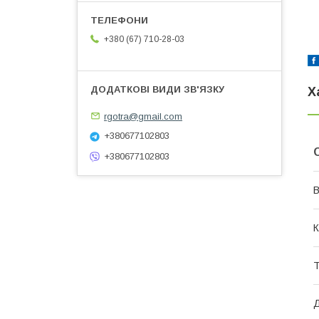
+380 (67) 710-28-03
Х
rgotra@gmail.com
+380677102803
+380677102803
В
К
Т
Д