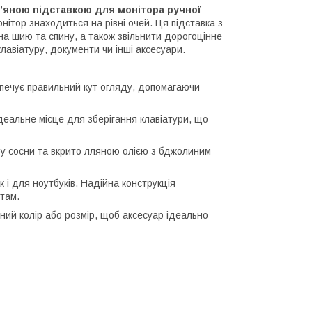
в’яною підставкою для монітора ручної
ітор знаходиться на рівні очей. Ця підставка з
а шию та спину, а також звільнити дорогоцінне
лавіатуру, документи чи інші аксесуари.
печує правильний кут огляду, допомагаючи
деальне місце для зберігання клавіатури, що
ву сосни та вкрито лляною олією з бджолиним
к і для ноутбуків. Надійна конструкція
там.
ний колір або розмір, щоб аксесуар ідеально