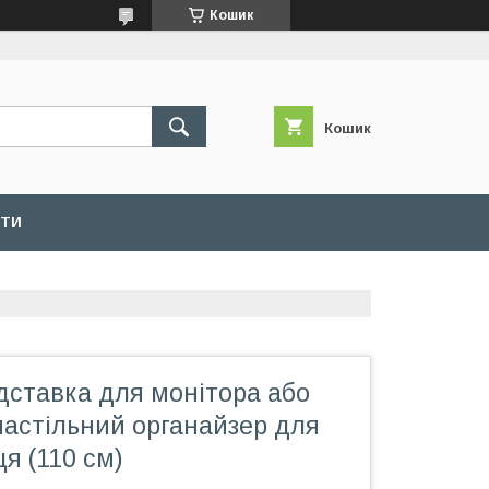
Кошик
Кошик
КТИ
дставка для монітора або
настільний органайзер для
ця (110 см)