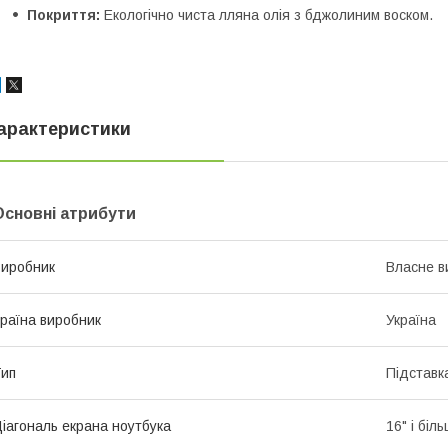
Покриття:
Екологічно чиста лляна олія з бджолиним воском.
арактеристики
Основні атрибути
иробник
Власне в
раїна виробник
Україна
ип
Підставк
іагональ екрана ноутбука
16" і біл