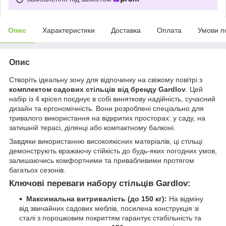
Опис
Характеристики
Доставка
Оплата
Умови п
Опис
Створіть ідеальну зону для відпочинку на свіжому повітрі з
комплектом садових стільців від бренду Gardlov
. Цей
набір із 4 крісел поєднує в собі виняткову надійність, сучасний
дизайн та ергономічність. Вони розроблені спеціально для
тривалого використання на відкритих просторах: у саду, на
затишній терасі, ділянці або компактному балконі.
Завдяки використанню високоякісних матеріалів, ці стільці
демонструють вражаючу стійкість до будь-яких погодних умов,
залишаючись комфортними та привабливими протягом
багатьох сезонів.
Ключові переваги набору стільців Gardlov:
Максимальна витривалість (до 150 кг):
На відміну
від звичайних садових меблів, посилена конструкція зі
сталі з порошковим покриттям гарантує стабільність та