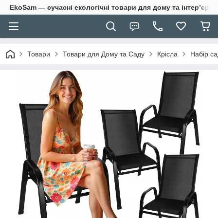
EkoSam — сучасні екологічні товари для дому та інтер’єру.
Товари
Товари для Дому та Саду
Крісла
Набір са