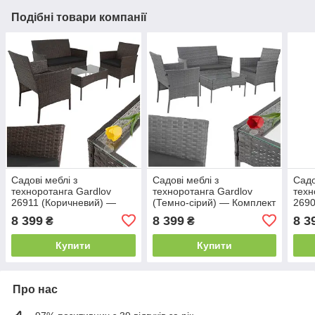
Подібні товари компанії
Садові меблі з
Садові меблі з
Садо
техноротанга Gardlov
техноротанга Gardlov
техн
26911 (Коричневий) —
(Темно-сірий) — Комплект
2690
Комплект меблів для
для тераси та саду: стіл зі
Комп
8 399
8 399
8 3
₴
₴
тераси та саду: стіл зі
склом, диван та 2 крісла з
саду
склом, диван та 2 крісла
сірими подушка
та 2
Купити
Купити
под
Про нас