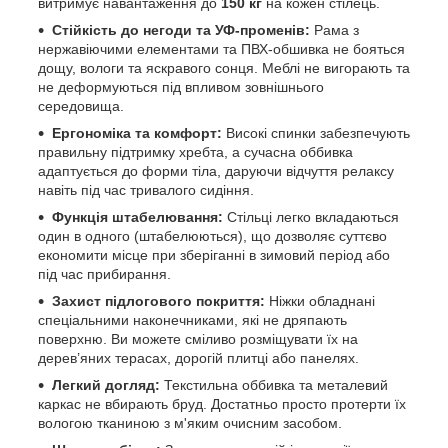
витримує навантаження до
150 кг
на кожен стілець.
Стійкість до негоди та УФ-променів:
Рама з
нержавіючими елементами та ПВХ-обшивка не бояться
дощу, вологи та яскравого сонця. Меблі не вигорають та
не деформуються під впливом зовнішнього
середовища.
Ергономіка та комфорт:
Високі спинки забезпечують
правильну підтримку хребта, а сучасна оббивка
адаптується до форми тіла, даруючи відчуття релаксу
навіть під час тривалого сидіння.
Функція штабелювання:
Стільці легко вкладаються
один в одного (штабелюються), що дозволяє суттєво
економити місце при зберіганні в зимовий період або
під час прибирання.
Захист підлогового покриття:
Ніжки обладнані
спеціальними наконечниками, які не дряпають
поверхню. Ви можете сміливо розміщувати їх на
дерев’яних терасах, дорогій плитці або панелях.
Легкий догляд:
Текстильна оббивка та металевий
каркас не вбирають бруд. Достатньо просто протерти їх
вологою тканиною з м'яким очисним засобом.