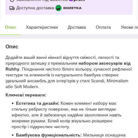
Доступна доставка
Опис
Характеристики
Доставка
Оплата
Умови п
Опис
Додайте вашій ванні кімнаті відчуття свіжості, легкості та
природного затишку з преміальним
набором аксесуарів від
Ruhhy
. Поєднання чистого білого кольору, сучасної рифленої
текстури та елементів із натурального бамбука створює
ідеальний ансамбль для інтер'єрів у стилі Scandi, Minimalism
або Soft Modern.
Ключові переваги:
Естетика та дизайн:
Кожен елемент набору має
стильну ребристу поверхню, яка не тільки виглядає
ефектно, але й забезпечує надійне захоплення навіть
мокрими руками. Білий колір візуально розширює
простір і підкреслює чистоту.
Бамбукова функціональність:
Мильниця оснащена