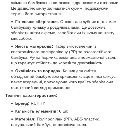
знімною бамбуковою вставкою з дренажними отворами.
Це дозволяє милу залишатися сухим, подовжуючи
термін його використання.
Гігієнічне зберігання:
Стакан для зубних щіток має
бамбукову кришку з розділювачами. Це дозволяє
зберігати щітки окремо, запобігаючи їхньому контакту
між собою.
Якість матеріалів:
Набір виготовлений із
високоякісного поліпропілену (PP) та вологостійкого
бамбука. Ручка йоржика виконана з нержавіючої сталі,
що гарантує стійкість до корозії та довговічність.
Охайність та порядок:
Кошик для сміття
обладнаний бамбуковою кришкою-кільцем, яка фіксує
пакет всередині, приховуючи його краї та зберігаючи
естетичний вигляд приміщення.
Технічні характеристики:
Бренд:
RUHHY.
Кількість елементів:
6 шт.
Матеріал:
Поліпропілен (PP), ABS-пластик,
натуральний бамбук, нержавіюча сталь.