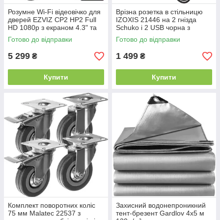
Розумне Wi-Fi відеовічко для
Врізна розетка в стільницю
дверей EZVIZ CP2 HP2 Full
IZOXIS 21446 на 2 гнізда
HD 1080p з екраном 4.3" та
Schuko і 2 USB чорна з
акумулятором
кришкою 3300 Вт кабель 1.9м
Готово до відправки
Готово до відправки
5 299
1 499
₴
₴
Купити
Купити
Комплект поворотних коліс
Захисний водонепроникний
75 мм Malatec 22537 з
тент-брезент Gardlov 4х5 м