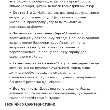
інтеграцію та координацію. Дитина в ігровій формі
вивчає кольори, цифри та назви геометричних фігур.
Сортер 2-в-1:
Набір містить два типи сортувальників
— для цифр та для фігур. Це стимулює логічне
мислення, просторову уяву та вчить малюка
розпізнавати форми.
Захоплива самостійна збірка:
Будиночок
постачається у розібраному вигляді. Процес складання
за допомогою безпечних дерев'яних гвинтів та
інструментів (викрутка та ключ у комплекті)
перетворюється на першу серйозну справу для
маленького майстра.
Екологічність та безпека:
Натуральне дерево — це
класика, яка не втрачає актуальності. Навіть якщо
дитина спробує іграшку на смак, вона не
контактуватиме зі шкідливими штучними матеріалами.
Всі деталі ретельно відшліфовані.
Довговічність:
Дерев'яна конструкція стійка до
активних ігор та механічних пошкоджень, що гарантує
тривалий термін служби іграшки.
Технічні характеристики: