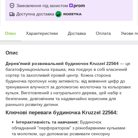
Замовлення під захистом
Доступна доставка
Опис
Характеристики
Доставка
Оплата
Умови п
Опис
Дерев'яний розвивальний будиночок Kruzzel 22564
— це
багатофункціональна іграшка, яка поєднує в собі класичний
сортер та захопливий ігровий центр. Кожна сторона
будиночка пропонує нову активність: від вивчення цифр до
тренування влучності за допомогою молоточка та кольорових
кульок. Виготовлений з натурального дерева, цей набір є
безпечним, довговічним та надзвичайно корисним для
раннього розвитку дитини.
Ключові переваги будиночка Kruzzel 22564:
Інтерактивність та навчання:
Будиночок
обладнаний "перфоратором" з різнобарвними кульками
та молотком, що допомагає розвивати сенсорну