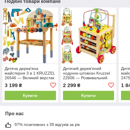
Подібні товари компанії
Дитяча дерев'яна
Дитячий дерев'яний
Дитя
майстерня 3 в 1 KRUZZEL
ходунок-штовхач Kruzzel
майс
26546 — Великий верстак
22606 — Розвивальний
2475
з інструментами,
центр-бізіборд 6-в-1
візо
3 199
2 299
1 8
₴
₴
лещатами та магнітними
(сортер, лабіринт,
(біл
елементами
годинник)
май
Купити
Купити
Про нас
97% позитивних з 39 відгуків за рік