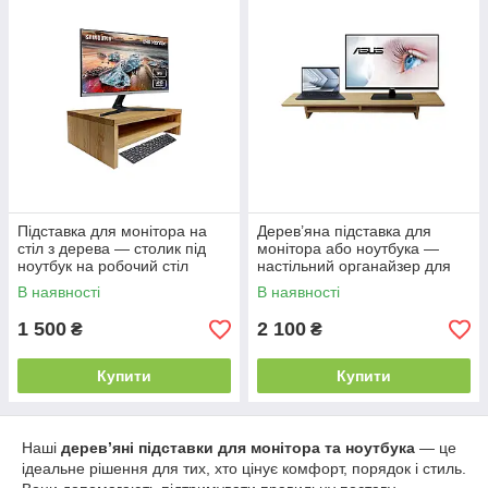
універсальні дерев’яні підставки
— для
організації робочого столу;
підставки ручної роботи
— стильні та унікальні
аксесуари для сучасного інтер’єру.
Обираючи продукцію
EkoSam
, ви отримуєте не лише
функціональний аксесуар, а й
екологічне рішення для
організації робочого простору
.
Підставка для монітора на
Дерев’яна підставка для
стіл з дерева — столик під
монітора або ноутбука —
ноутбук на робочий стіл
настільний органайзер для
робочого місця (110 см)
В наявності
В наявності
1 500
2 100
₴
₴
Купити
Купити
Наші
дерев’яні підставки для монітора та ноутбука
— це
ідеальне рішення для тих, хто цінує комфорт, порядок і стиль.