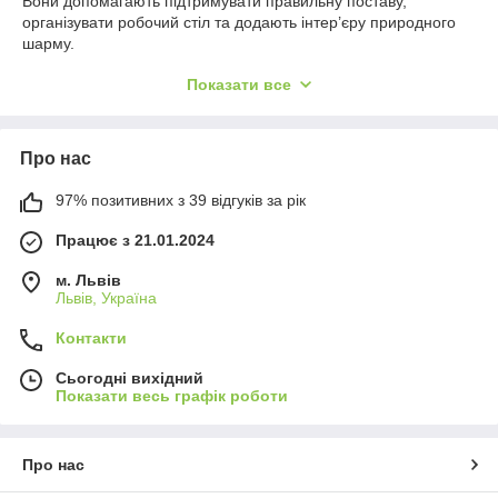
Вони допомагають підтримувати правильну поставу,
організувати робочий стіл та додають інтер’єру природного
шарму.
Замовляйте
підставки для монітора, підставки для
Показати все
ноутбука та універсальні дерев’яні аксесуари
онлайн з
доставкою по Україні. Створюйте сучасний і затишний
робочий простір разом з
EkoSam
.
Про нас
97% позитивних з 39 відгуків за рік
Працює з 21.01.2024
м. Львів
Львів, Україна
Контакти
Сьогодні вихідний
Показати весь графік роботи
Про нас