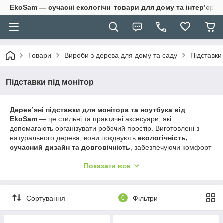
EkoSam — сучасні екологічні товари для дому та інтер’єру.
Товари
Вироби з дерева для дому та саду
Підставки
Підставки під монітор
Дерев’яні підставки для монітора та ноутбука від
EkoSam
— це стильні та практичні аксесуари, які
допомагають організувати робочий простір. Виготовлені з
натурального дерева, вони поєднують
екологічність,
сучасний дизайн та довговічність
, забезпечуючи комфорт
під час роботи чи навчання.
Показати все
У нашому каталозі ви знайдете:
підставки для монітора з дерева
— для
правильного положення екрану та зручності;
Сортування
0
Фільтри
підставки для ноутбука
— для ергономіки та
охолодження;